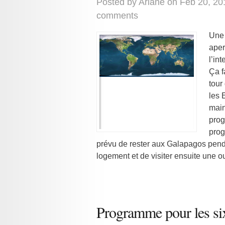
Posted by
Ariane
on Feb 20, 20
comments
Une 
aper
l’in
Ça f
tour
les 
main
prog
prog
prévu de rester aux Galapagos pend
logement et de visiter ensuite une o
Programme pour les si