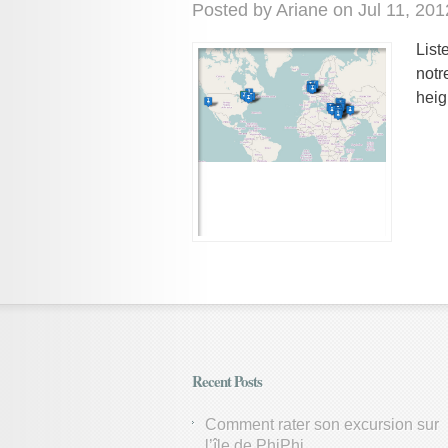
Posted by
Ariane
on Jul 11, 201
List
notr
heig
Recent Posts
Comment rater son excursion sur
l’île de PhiPhi