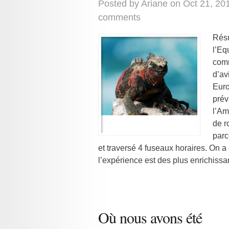
Posted by
Ariane
on Oct 21, 20
comments
Résu
l’Eq
comm
d’av
Euro
prév
l’Am
de r
parc
et traversé 4 fuseaux horaires. On 
l’expérience est des plus enrichissa
Où nous avons été