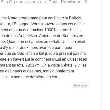
12 in
Où nous avons été
,
Pays
,
Prévisions
|
0
mé Notre programme pour cet hiver: la Bolivie,
uateur, l’Espagne. Vous trouverez dans cet article
ent on a pu économiser 1000$ sur nos billets
ion de Los Angeles en Amérique du Sud puis en
pe. Quand on est arrivés aux Etats-Unis, on avait
u d’y rester deux mois avant de partir pour
érique su Sud, et on a fait jusqu’à présent pas mal
oute en traversant le continent d’Est en Ouest et en
ourant au total 7251km. On a visité 6 états, 9 villes
a eu des hauts et des bas, mais globalement
ntes. La semaine dernière, on est...
Read More