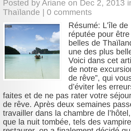
Posted by
Ariane
on Dec 2, 2013 
Thaïlande
|
0 comments
Résumé: L’île de 
réputée pour être
belles de Thaïlan
une des plus bel
Voici dans cet ar
de notre excursion
de rêve”, qui vou
d’éviter les erreu
faites et de ne pas rater votre séjou
de rêve. Après deux semaines pass
travailler dans la chambre de l’hôtel
que la nuit tombée, tels des vampir
restaurer, on a finalement décidé qu’