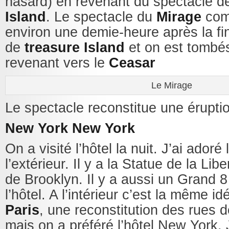
hasard) en revenant du spectacle 
Island
. Le spectacle du
Mirage
com
environ une demie-heure après la fi
de
treasure Island
et on est tombé
revenant vers le
Ceasar
Le Mirage
Le spectacle reconstitue une érupti
New York New York
On a visité l’hôtel la nuit. J’ai adoré 
l’extérieur. Il y a la Statue de la Libe
de Brooklyn. Il y a aussi un Grand 
l’hôtel. A l’intérieur c’est la même id
Paris
, une reconstitution des rues
mais on a préféré l’hôtel New York. 